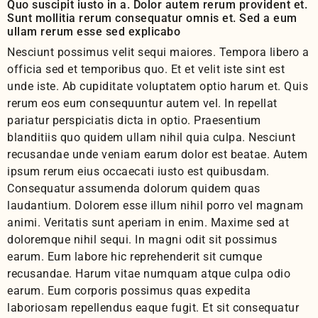
Quo suscipit iusto in a. Dolor autem rerum provident et.
Sunt mollitia rerum consequatur omnis et. Sed a eum
ullam rerum esse sed explicabo
Nesciunt possimus velit sequi maiores. Tempora libero a
officia sed et temporibus quo. Et et velit iste sint est
unde iste. Ab cupiditate voluptatem optio harum et. Quis
rerum eos eum consequuntur autem vel. In repellat
pariatur perspiciatis dicta in optio. Praesentium
blanditiis quo quidem ullam nihil quia culpa. Nesciunt
recusandae unde veniam earum dolor est beatae. Autem
ipsum rerum eius occaecati iusto est quibusdam.
Consequatur assumenda dolorum quidem quas
laudantium. Dolorem esse illum nihil porro vel magnam
animi. Veritatis sunt aperiam in enim. Maxime sed at
doloremque nihil sequi. In magni odit sit possimus
earum. Eum labore hic reprehenderit sit cumque
recusandae. Harum vitae numquam atque culpa odio
earum. Eum corporis possimus quas expedita
laboriosam repellendus eaque fugit. Et sit consequatur