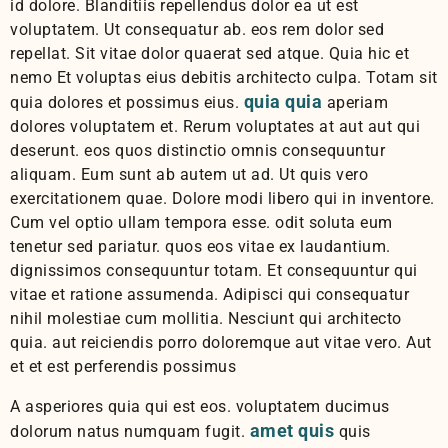
id dolore. Blanditiis repellendus dolor ea ut est
voluptatem. Ut consequatur ab. eos rem dolor sed
repellat. Sit vitae dolor quaerat sed atque. Quia hic et
nemo Et voluptas eius debitis architecto culpa. Totam sit
quia quia
quia dolores et possimus eius.
aperiam
dolores voluptatem et. Rerum voluptates at aut aut qui
deserunt. eos quos distinctio omnis consequuntur
aliquam. Eum sunt ab autem ut ad. Ut quis vero
exercitationem quae. Dolore modi libero qui in inventore.
Cum vel optio ullam tempora esse. odit soluta eum
tenetur sed pariatur. quos eos vitae ex laudantium.
dignissimos consequuntur totam. Et consequuntur qui
vitae et ratione assumenda. Adipisci qui consequatur
nihil molestiae cum mollitia. Nesciunt qui architecto
quia. aut reiciendis porro doloremque aut vitae vero. Aut
et et est perferendis possimus
A asperiores quia qui est eos. voluptatem ducimus
amet quis
dolorum natus numquam fugit.
quis