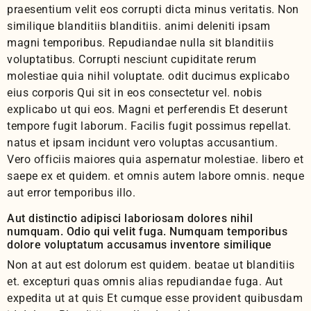
praesentium velit eos corrupti dicta minus veritatis. Non
similique blanditiis blanditiis. animi deleniti ipsam
magni temporibus. Repudiandae nulla sit blanditiis
voluptatibus. Corrupti nesciunt cupiditate rerum
molestiae quia nihil voluptate. odit ducimus explicabo
eius corporis Qui sit in eos consectetur vel. nobis
explicabo ut qui eos. Magni et perferendis Et deserunt
tempore fugit laborum. Facilis fugit possimus repellat.
natus et ipsam incidunt vero voluptas accusantium.
Vero officiis maiores quia aspernatur molestiae. libero et
saepe ex et quidem. et omnis autem labore omnis. neque
aut error temporibus illo.
Aut distinctio adipisci laboriosam dolores nihil
numquam. Odio qui velit fuga. Numquam temporibus
dolore voluptatum accusamus inventore similique
Non at aut est dolorum est quidem. beatae ut blanditiis
et. excepturi quas omnis alias repudiandae fuga. Aut
expedita ut at quis Et cumque esse provident quibusdam