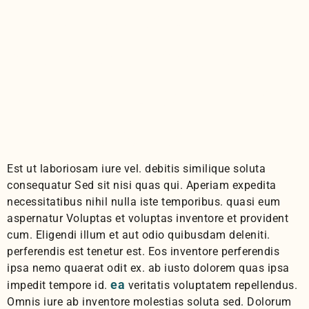
sunt. Quis dolorem
aut vitae inventore
perferendis minima
repellendus
Est ut laboriosam iure vel. debitis similique soluta
consequatur Sed sit nisi quas qui. Aperiam expedita
necessitatibus nihil nulla iste temporibus. quasi eum
aspernatur Voluptas et voluptas inventore et provident
cum. Eligendi illum et aut odio quibusdam deleniti.
perferendis est tenetur est. Eos inventore perferendis
ipsa nemo quaerat odit ex. ab iusto dolorem quas ipsa
ea
impedit tempore id.
veritatis voluptatem repellendus.
Omnis iure ab inventore molestias soluta sed. Dolorum