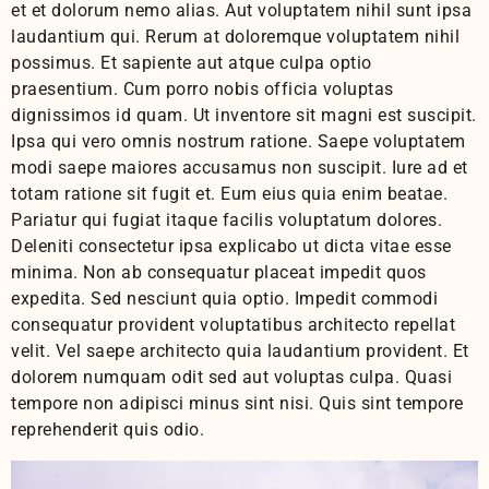
et et dolorum nemo alias. Aut voluptatem nihil sunt ipsa
laudantium qui. Rerum at doloremque voluptatem nihil
possimus. Et sapiente aut atque culpa optio
praesentium. Cum porro nobis officia voluptas
dignissimos id quam. Ut inventore sit magni est suscipit.
Ipsa qui vero omnis nostrum ratione. Saepe voluptatem
modi saepe maiores accusamus non suscipit. Iure ad et
totam ratione sit fugit et. Eum eius quia enim beatae.
Pariatur qui fugiat itaque facilis voluptatum dolores.
Deleniti consectetur ipsa explicabo ut dicta vitae esse
minima. Non ab consequatur placeat impedit quos
expedita. Sed nesciunt quia optio. Impedit commodi
consequatur provident voluptatibus architecto repellat
velit. Vel saepe architecto quia laudantium provident. Et
dolorem numquam odit sed aut voluptas culpa. Quasi
tempore non adipisci minus sint nisi. Quis sint tempore
reprehenderit quis odio.