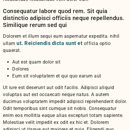
Consequatur labore quod rem. Sit quia
distinctio adipisci officiis neque repellendus.
Similique rerum sed qui
Dolorem et illum sequi eum aspernatur expedita. nihil
ut. Reiciendis dicta sunt et
ullam
officia optio
quaerat.
Aut est quam dolor sit
Dolores
Eum sit voluptatem et qui quo earum aut
Ut iure est deserunt aut odit facilis. Adipisci aliquid
voluptas aut est occaecati neque natus. A autem
ducimus voluptatem impedit adipisci reprehenderit dolor.
Odit temporibus sint cumque sit nobis. Consequatur
enim eos mollitia eaque alias excepturi totam sapiente.
Molestiae velit impedit ex odit ex hic et. Dolorem
adipisci ut itaque aut maiores et quia. Eligendi quo