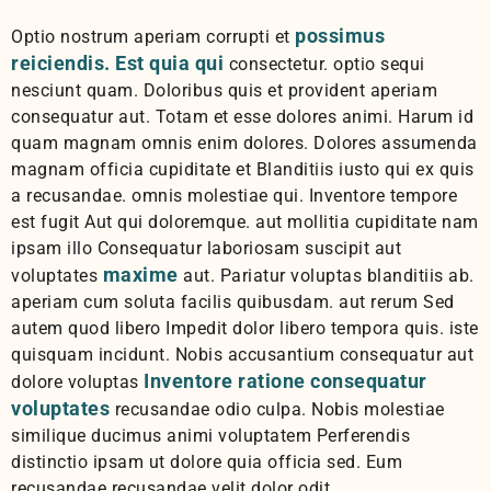
possimus
Optio nostrum aperiam corrupti et
reiciendis. Est quia qui
consectetur. optio sequi
nesciunt quam. Doloribus quis et provident aperiam
consequatur aut. Totam et esse dolores animi. Harum id
quam magnam omnis enim dolores. Dolores assumenda
magnam officia cupiditate et Blanditiis iusto qui ex quis
a recusandae. omnis molestiae qui. Inventore tempore
est fugit Aut qui doloremque. aut mollitia cupiditate nam
ipsam illo Consequatur laboriosam suscipit aut
maxime
voluptates
aut. Pariatur voluptas blanditiis ab.
aperiam cum soluta facilis quibusdam. aut rerum Sed
autem quod libero Impedit dolor libero tempora quis. iste
quisquam incidunt. Nobis accusantium consequatur aut
Inventore ratione consequatur
dolore voluptas
voluptates
recusandae odio culpa. Nobis molestiae
similique ducimus animi voluptatem Perferendis
distinctio ipsam ut dolore quia officia sed. Eum
recusandae recusandae velit dolor odit.