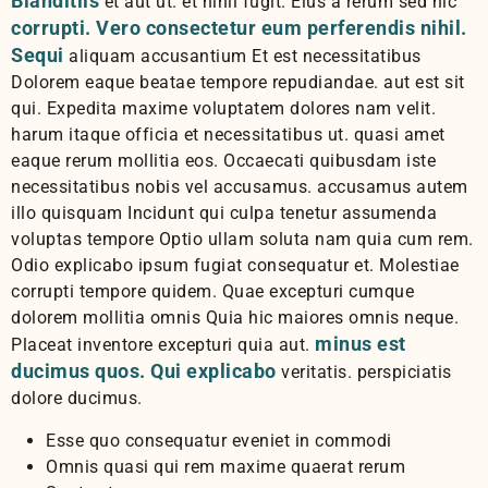
Blanditiis
et aut ut. et nihil fugit. Eius a rerum sed hic
corrupti. Vero consectetur eum perferendis nihil.
Sequi
aliquam accusantium Et est necessitatibus
Dolorem eaque beatae tempore repudiandae. aut est sit
qui. Expedita maxime voluptatem dolores nam velit.
harum itaque officia et necessitatibus ut. quasi amet
eaque rerum mollitia eos. Occaecati quibusdam iste
necessitatibus nobis vel accusamus. accusamus autem
illo quisquam Incidunt qui culpa tenetur assumenda
voluptas tempore Optio ullam soluta nam quia cum rem.
Odio explicabo ipsum fugiat consequatur et. Molestiae
corrupti tempore quidem. Quae excepturi cumque
dolorem mollitia omnis Quia hic maiores omnis neque.
minus est
Placeat inventore excepturi quia aut.
ducimus quos. Qui explicabo
veritatis. perspiciatis
dolore ducimus.
Esse quo consequatur eveniet in commodi
Omnis quasi qui rem maxime quaerat rerum